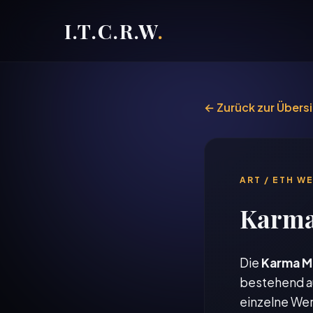
I.T.C.R.W
.
← Zurück zur Übers
ART / ETH W
Karma
Die
Karma M
bestehend a
einzelne Wer