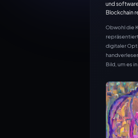
und software
Blockchain re
Obwohl die Ko
repräsentier
digitaler Op
handverlesene
Bild, um es i